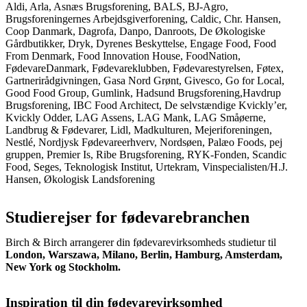
Aldi, Arla, Asnæs Brugsforening, BALS, BJ-Agro,
Brugsforeningernes Arbejdsgiverforening, Caldic, Chr. Hansen,
Coop Danmark, Dagrofa, Danpo, Danroots, De Økologiske
Gårdbutikker, Dryk, Dyrenes Beskyttelse, Engage Food, Food
From Denmark, Food Innovation House, FoodNation,
FødevareDanmark, Fødevareklubben, Fødevarestyrelsen, Føtex,
Gartnerirådgivningen, Gasa Nord Grønt, Givesco, Go for Local,
Good Food Group, Gumlink, Hadsund Brugsforening,Havdrup
Brugsforening, IBC Food Architect, De selvstændige Kvickly’er,
Kvickly Odder, LAG Assens, LAG Mank, LAG Småøerne,
Landbrug & Fødevarer, Lidl, Madkulturen, Mejeriforeningen,
Nestlé, Nordjysk Fødevareerhverv, Nordsøen, Palæo Foods, pej
gruppen, Premier Is, Ribe Brugsforening, RYK-Fonden, Scandic
Food, Seges, Teknologisk Institut, Urtekram, Vinspecialisten/H.J.
Hansen, Økologisk Landsforening
Studierejser for fødevarebranchen
Birch & Birch arrangerer din fødevarevirksomheds studietur til
London, Warszawa, Milano, Berlin, Hamburg, Amsterdam,
New York og Stockholm.
Inspiration til din fødevarevirksomhed