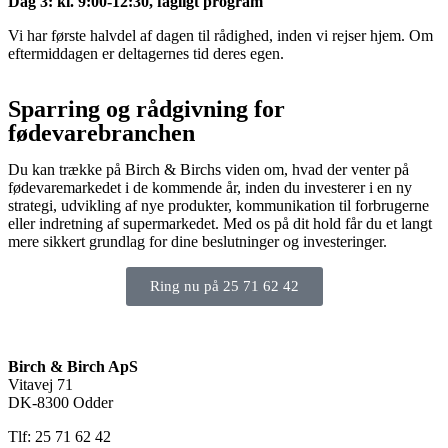
Dag 3: kl. 9:00-12:30, fagligt program
Vi har første halvdel af dagen til rådighed, inden vi rejser hjem. Om
eftermiddagen er deltagernes tid deres egen.
Sparring og rådgivning for
fødevarebranchen
Du kan trække på Birch & Birchs viden om, hvad der venter på
fødevaremarkedet i de kommende år, inden du investerer i en ny
strategi, udvikling af nye produkter, kommunikation til forbrugerne
eller indretning af supermarkedet. Med os på dit hold får du et langt
mere sikkert grundlag for dine beslutninger og investeringer.
Ring nu på 25 71 62 42
Birch & Birch ApS
Vitavej 71
DK-8300 Odder
Tlf: 25 71 62 42