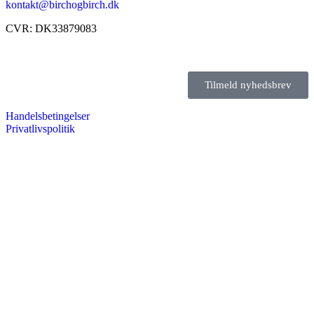
kontakt@birchogbirch.dk
CVR: DK33879083
Tilmeld nyhedsbrev
Handelsbetingelser
Privatlivspolitik