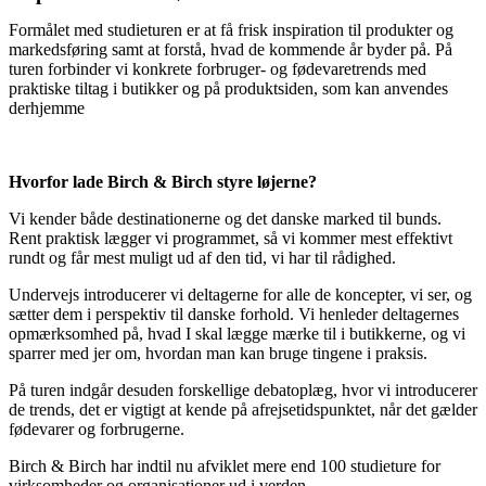
Formålet med studieturen er at få frisk inspiration til produkter og
markedsføring samt at forstå, hvad de kommende år byder på. På
turen forbinder vi konkrete forbruger- og fødevaretrends med
praktiske tiltag i butikker og på produktsiden, som kan anvendes
derhjemme
Hvorfor lade Birch & Birch styre løjerne?
Vi kender både destinationerne og det danske marked til bunds.
Rent praktisk lægger vi programmet, så vi kommer mest effektivt
rundt og får mest muligt ud af den tid, vi har til rådighed.
Undervejs introducerer vi deltagerne for alle de koncepter, vi ser, og
sætter dem i perspektiv til danske forhold. Vi henleder deltagernes
opmærksomhed på, hvad I skal lægge mærke til i butikkerne, og vi
sparrer med jer om, hvordan man kan bruge tingene i praksis.
På turen indgår desuden forskellige debatoplæg, hvor vi introducerer
de trends, det er vigtigt at kende på afrejsetidspunktet, når det gælder
fødevarer og forbrugerne.
Birch & Birch har indtil nu afviklet mere end 100 studieture for
virksomheder og organisationer ud i verden.