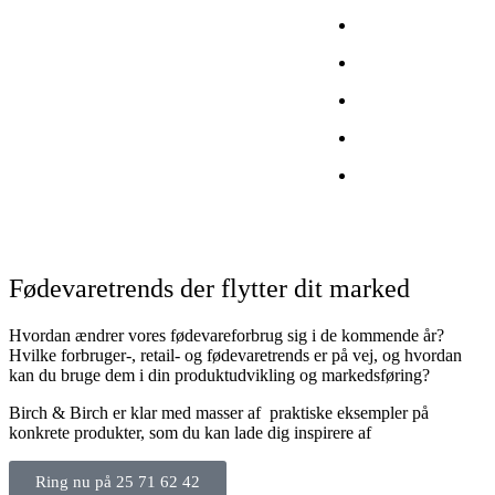
CITY
BESTYRE
ARTIKLE
OM
KONTAKT
Fødevaretrends der flytter dit marked
Hvordan ændrer vores fødevareforbrug sig i de kommende år?
Hvilke forbruger-, retail- og fødevaretrends er på vej, og hvordan
kan du bruge dem i din produktudvikling og markedsføring?
Birch & Birch er klar med masser af praktiske eksempler på
konkrete produkter, som du kan lade dig inspirere af
Ring nu på 25 71 62 42