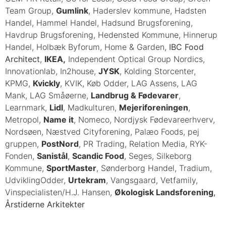
Team Group,
Gumlink
, Haderslev kommune, Hadsten
Handel, Hammel Handel, Hadsund Brugsforening,
Havdrup Brugsforening, Hedensted Kommune, Hinnerup
Handel, Holbæk Byforum, Home & Garden,
IBC Food
Architect
,
IKEA,
Independent Optical Group Nordics,
Innovationlab, In2house,
JYSK
, Kolding Storcenter,
KPMG,
Kvickly
, KVIK, Køb Odder, LAG Assens, LAG
Mank, LAG Småøerne,
Landbrug & Fødevarer
,
Learnmark,
Lidl
, Madkulturen,
Mejeriforeningen
,
Metropol,
Name it
, Nomeco, Nordjysk Fødevareerhverv,
Nordsøen, Næstved Cityforening, Palæo Foods, pej
gruppen,
PostNord
, PR Trading, Relation Media, RYK-
Fonden,
Sanistål
,
Scandic Food
, Seges, Silkeborg
Kommune,
SportMaster
, Sønderborg Handel, Tradium,
UdviklingOdder,
Urtekram
, Vangsgaard, Vetfamily,
Vinspecialisten/H.J. Hansen,
Økologisk Landsforening
,
Årstiderne Arkitekter