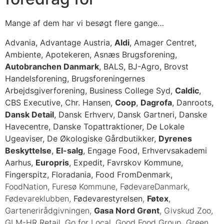
Mange af dem har vi besøgt flere gange…
Advania, Advantage Austria,
Aldi
, Amager Centret,
Ambiente, Apotekeren, Asnæs Brugsforening,
Autobranchen Danmark
, BALS, BJ-Agro, Brovst
Handelsforening, Brugsforeningernes
Arbejdsgiverforening, Business College Syd,
Caldic
,
CBS Executive, Chr. Hansen,
Coop
,
Dagrofa
, Danroots,
Dansk Detail
, Dansk Erhverv, Dansk Gartneri, Danske
Havecentre, Danske Topattraktioner, De Lokale
Ugeaviser, De Økologiske Gårdbutikker,
Dyrenes
Beskyttelse
,
El-salg
, Engage Food, Erhvervsakademi
Aarhus,
Europris
, Expedit, Favrskov Kommune,
Fingerspitz, Floradania, Food FromDenmark,
FoodNation, Furesø Kommune, FødevareDanmark,
Fødevareklubben,
Fødevarestyrelsen
,
Føtex
,
Gartenerirådgivningen,
Gasa Nord Grønt
, Givskud Zoo,
GLM-HR Retail, Go for Local, Good Food Group, Green