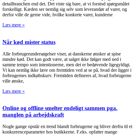
detailbranchen end det. Det viste sig bare, at vi forstod spørgsmålet
forskelligt. Kæden ser nemlig sig selv som leverandør af varer, og
derfor ville de gerne vide, hvilke konkrete varer, kunderne
Læs mere »
Når kød mister status
Alle forbrugerundersøgelser viser, at danskerne ønsker at spise
mindre kød. Det kan godt være, at salget ikke følger med ned i
samme tempo som intentionerne, men det er bedøvende ligegyldigt.
Vi kan nemlig ikke lære om fremtiden ved at se på, hvad der ligger i
forbrugernes indkøbskurv. Fremtiden defineres af, hvad forbrugerne
ville ønske,
Læs mere »
Online og offline smelter endeligt sammen pga.
manglen på arbejdskraft
Nogle gange opstår en trend blandt forbrugerne og bliver derfra til et
konkurrenceparameter hos butikkerne. F.eks. opfatter mange