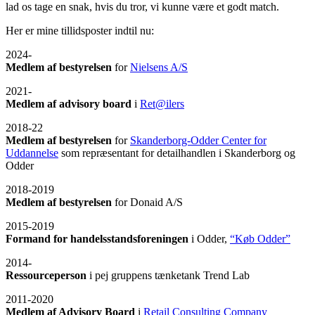
lad os tage en snak, hvis du tror, vi kunne være et godt match.
Her er mine tillidsposter indtil nu:
2024-
Medlem af bestyrelsen
for
Nielsens A/S
2021-
Medlem af advisory board
i
Ret@ilers
2018-22
Medlem af bestyrelsen
for
Skanderborg-Odder Center for
Uddannelse
som repræsentant for detailhandlen i Skanderborg og
Odder
2018-2019
Medlem af bestyrelsen
for Donaid A/S
2015-2019
Formand for handelsstandsforeningen
i Odder,
“Køb Odder”
2014-
Ressourceperson
i pej gruppens tænketank Trend Lab
2011-2020
Medlem af Advisory Board
i
Retail Consulting Company