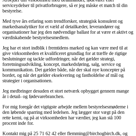
serviceydelser til privatforbrugere, så er jeg måske et match til din
bestyrelse.
Med tyve års erfaring som trendforsker, strategisk konsulent og
markedsanalytiker for et væld af detailkæder, leverandører og
organisationer har jeg den nødvendige ballast for at være et aktivt og
værdiskabende bestyrelsesmedlem.
Jeg har et stort indblik i fremtidens marked og kan være med til at
give virksomheden et kvalificeret grundlag for at træffe de rigtige
beslutninger og tackle udfordringer, når det gælder strategi,
forretningsudvikling, koncept, markedsføring, salg, service og
kommunikation. Det gælder både, når der skal nye koncepter på
bordet, og når det gælder eksekvering og fastholdelse af mål og
strategier i organisationen.
Jeg medbringer desuden et stort netværk opbygget gennem mange
år i detail- og fødevarebranchen.
For mig foregår det vigtigste arbejde mellem bestyrelsesmøderne i
den løbende sparring med ledelsen. Jeg lægger stor vægt på den
rette kemi, og på at virksomheden har værdier, jeg kan stå 100
procent inde for.
Kontakt mig på 25 71 62 42 eller flemming@birchogbirch.dk, og